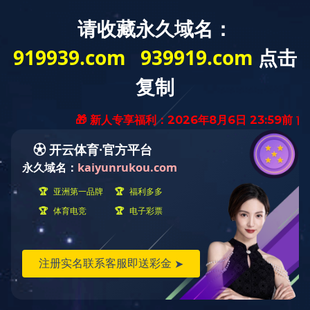
不到页面了！
错了呢，重新核对一下吧。
回到首页
milan米兰体育(中国区)体育官方网站
|
万象城手机在线官网
|
奇异果体育
|
乐竞平台
|
米兰官方网站
|
新利官方网站
|
完美官
方网页版
|
乐动平台
|
LD乐动·（中国）官方网站
|