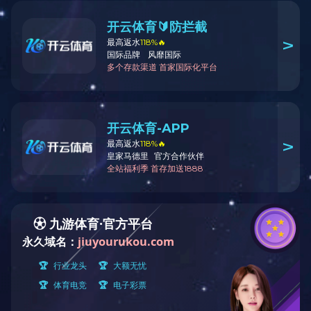
可用于海事，搜索等远射程应用灯具
●
产品咨询
规格参数
型号
功率(W）
色温CCT(K)
光通量(
SUL90NM
90
6,000
4,5