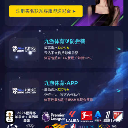
SUL450NM
450
6,000
25,0
注:镜头尺寸越大，收光效率越高，射程越远
(以上所有数据均为典型值，如需了解更多参数，请
JINNIANHUI.COM金年会体育(中国)科技公司)
产品应用
探照搜索?/searchlight
移动照明?/portablelighting