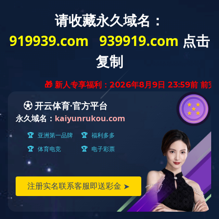
EN
首页
>
产品中心
>
JINNIANHUI.COM金年会体育(中国)科技公司
>
白光LED模组
LED探照灯系列
紧凑的模块化设计，方便灯具设计和装配
●
最大化实现LED高照度、远射程
●
光源模组可自带可调焦光学设计且变焦范围广，为灯具赋
●
能
先进的封装技术，散热无忧，稳定可靠
●